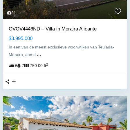
21
OVOV4446ND – Villa in Moraira Alicante
$3.995.000
In een van de meest exclusieve woonwijken van Teulada-
...
Moraira, aan d
2
6
7
750.00 ft
Villa