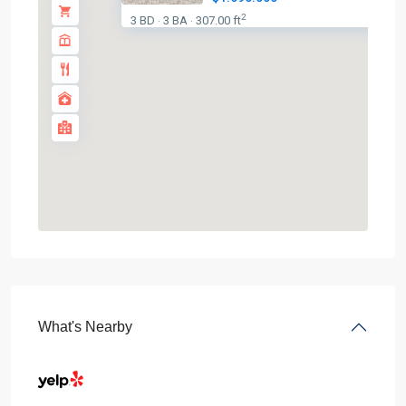
2
3 BD
3 BA
307.00 ft
·
·
What's Nearby