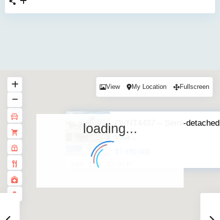
View
My Location
Fullscreen
OVNT4437 – Semi-detached
loading...
villa...
$1.690.000
2
3 BD
3 BA
307.00 ft
·
·