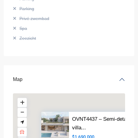
Parking
Privé zwembad
Spa
Zeezicht
Map
OVNT4437 – Semi-detached
villa...
$1.690.000