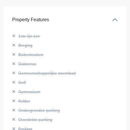
Property Features
1ste lijn zee
Berging
Buitenkeuken
Dakterras
Gemeenschappelijke zwembad
Golf
Gymnasium
Kelder
Ondergrondse parking
Overdekte parking
Parking