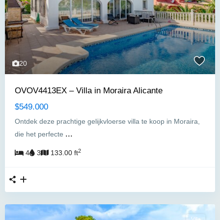
20
OVOV4413EX – Villa in Moraira Alicante
$549.000
Ontdek deze prachtige gelijkvloerse villa te koop in Moraira,
...
die het perfecte
2
4
3
133.00 ft
Villa