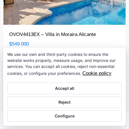
OVOV4413EX – Villa in Moraira Alicante
$549.000
Ontdek deze prachtige gelijkvloerse villa te koop in Moraira,
We use our own and third-party cookies to ensure the
...
die het perfecte
website works properly, measure usage, and improve our
services. You can accept all cookies, reject non-essential
2
4
3
133.00 ft
Cookie policy
cookies, or configure your preferences.
Accept all
Moraira
Reject
Villa
Configure
Sabrina Riahi