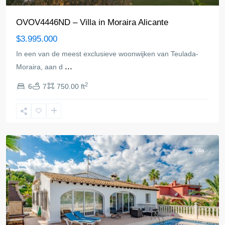
OVOV4446ND – Villa in Moraira Alicante
$3.995.000
In een van de meest exclusieve woonwijken van Teulada-
...
Moraira, aan d
2
6
7
750.00 ft
Moraira
Villa