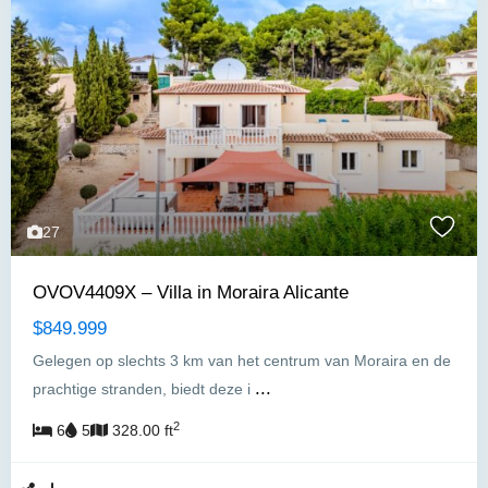
27
OVOV4409X – Villa in Moraira Alicante
$849.999
Gelegen op slechts 3 km van het centrum van Moraira en de
...
prachtige stranden, biedt deze i
2
6
5
328.00 ft