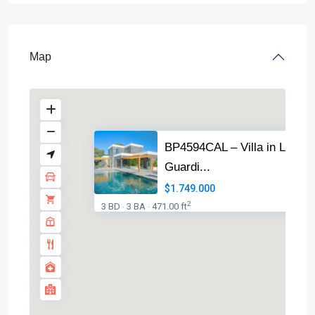
Map
BP4594CAL – Villa in La
Guardi...
$1.749.000
2
3 BD
3 BA
471.00 ft
·
·