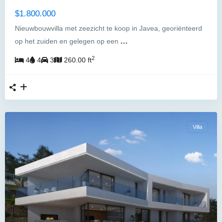
$1.800.000
Nieuwbouwvilla met zeezicht te koop in Javea, georiënteerd
...
op het zuiden en gelegen op een
2
4
4
3
260.00 ft
Villa