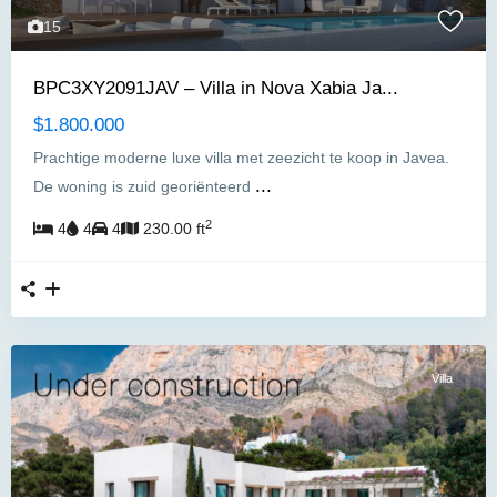
15
BPC3XY2091JAV – Villa in Nova Xabia Ja...
$1.800.000
Prachtige moderne luxe villa met zeezicht te koop in Javea.
...
De woning is zuid georiënteerd
2
4
4
4
230.00 ft
Villa