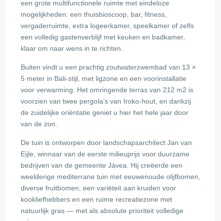
een grote multifunctionele ruimte met eindeloze
mogelijkheden: een thuisbioscoop, bar, fitness,
vergaderruimte, extra logeerkamer, speelkamer of zelfs
een volledig gastenverblijf met keuken en badkamer,
klaar om naar wens in te richten.
Buiten vindt u een prachtig zoutwaterzwembad van 13 ×
5 meter in Bali-stijl, met ligzone en een voorinstallatie
voor verwarming. Het omringende terras van 212 m2 is
voorzien van twee pergola’s van Iroko-hout, en dankzij
de zuidelijke oriëntatie geniet u hier het hele jaar door
van de zon.
De tuin is ontworpen door landschapsarchitect Jan van
Eijle, winnaar van de eerste milieuprijs voor duurzame
bedrijven van de gemeente Jávea. Hij creëerde een
weelderige mediterrane tuin met eeuwenoude olijfbomen,
diverse fruitbomen, een variëteit aan kruiden voor
kookliefhebbers en een ruime recreatiezone met
natuurlijk gras — met als absolute prioriteit volledige