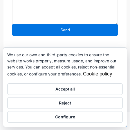
We use our own and third-party cookies to ensure the
website works properly, measure usage, and improve our
services. You can accept all cookies, reject non-essential
Property Reviews
Cookie policy
cookies, or configure your preferences.
No reviews found.
Accept all
You need to
login
in order to post a review
Reject
Configure
Sabrina Riahi
Similar Listings
Javea