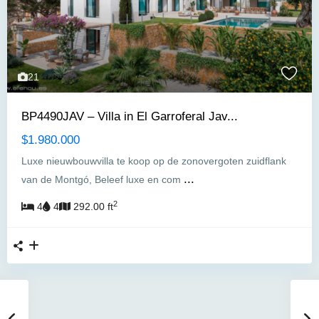
21
BP4490JAV – Villa in El Garroferal Jav...
$1.980.000
Luxe nieuwbouwvilla te koop op de zonovergoten zuidflank
...
van de Montgó, Beleef luxe en com
2
4
4
292.00 ft