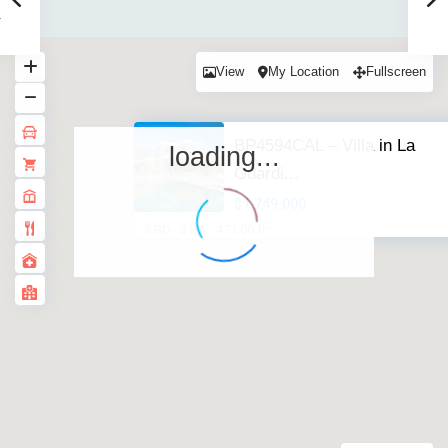
View
My Location
Fullscreen
BP4594CAL – Villa in La
loading...
Guardi...
$1.749.000
2
3 BD
3 BA
471.00 ft
·
·