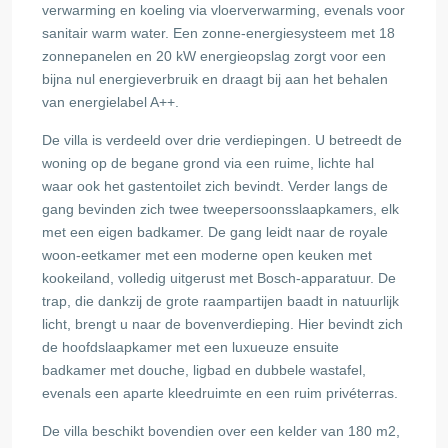
verwarming en koeling via vloerverwarming, evenals voor
sanitair warm water. Een zonne-energiesysteem met 18
zonnepanelen en 20 kW energieopslag zorgt voor een
bijna nul energieverbruik en draagt bij aan het behalen
van energielabel A++.
De villa is verdeeld over drie verdiepingen. U betreedt de
woning op de begane grond via een ruime, lichte hal
waar ook het gastentoilet zich bevindt. Verder langs de
gang bevinden zich twee tweepersoonsslaapkamers, elk
met een eigen badkamer. De gang leidt naar de royale
woon-eetkamer met een moderne open keuken met
kookeiland, volledig uitgerust met Bosch-apparatuur. De
trap, die dankzij de grote raampartijen baadt in natuurlijk
licht, brengt u naar de bovenverdieping. Hier bevindt zich
de hoofdslaapkamer met een luxueuze ensuite
badkamer met douche, ligbad en dubbele wastafel,
evenals een aparte kleedruimte en een ruim privéterras.
De villa beschikt bovendien over een kelder van 180 m2,