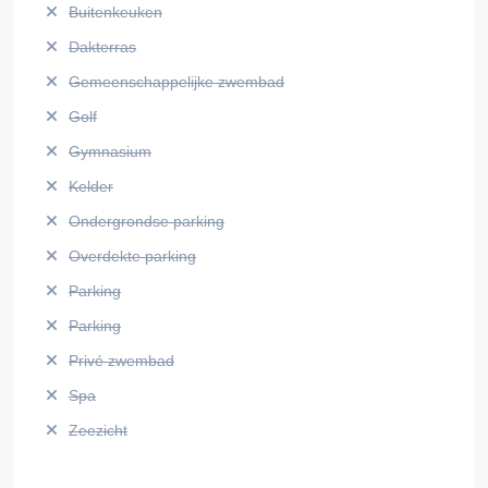
Buitenkeuken
Dakterras
Gemeenschappelijke zwembad
Golf
Gymnasium
Kelder
Ondergrondse parking
Overdekte parking
Parking
Parking
Privé zwembad
Spa
Zeezicht