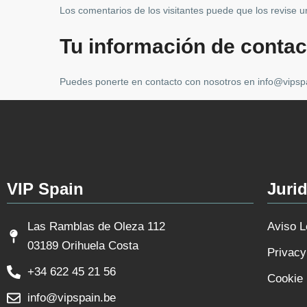
Los comentarios de los visitantes puede que los revise 
Tu información de contac
Puedes ponerte en contacto con nosotros en info@vipsp
VIP Spain
Jurid
Las Ramblas de Oleza 112
Aviso L
03189 Orihuela Costa
Privacy
+34 622 45 21 56
Cookie 
info@vipspain.be