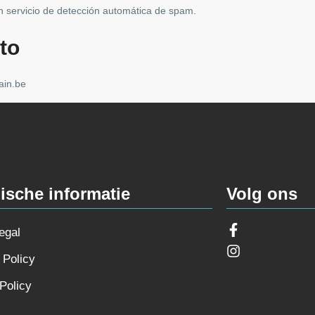
un servicio de detección automática de spam.
to
ain.be
ische informatie
Volg ons
egal
 Policy
Policy