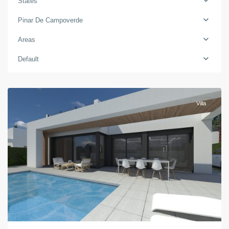
States
Costa
Blanca
Pinar De Campoverde
Zuid
,
Areas
Pinar
Default
De
Campoverde
Villa