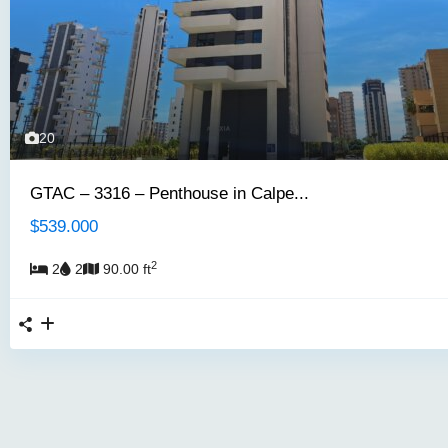
20
GTAC – 3316 – Penthouse in Calpe...
$539.000
2
2
2
90.00 ft