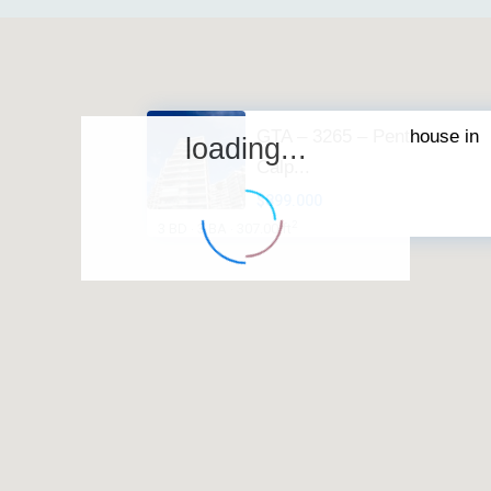
GTA – 3265 – Penthouse in
loading...
Calp...
$899.000
2
3 BD
3 BA
307.00 ft
·
·