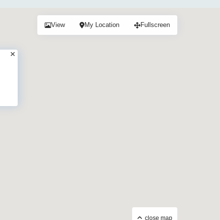
View
My Location
Fullscreen
close map