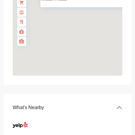
·
·
What's Nearby