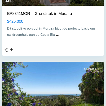
9
BP8341MOR – Grondstuk in Moraira
$425.000
Dit stedelijke perceel in Moraira biedt de perfecte basis om
...
uw droomhuis aan de Costa Bla
Grondstuk