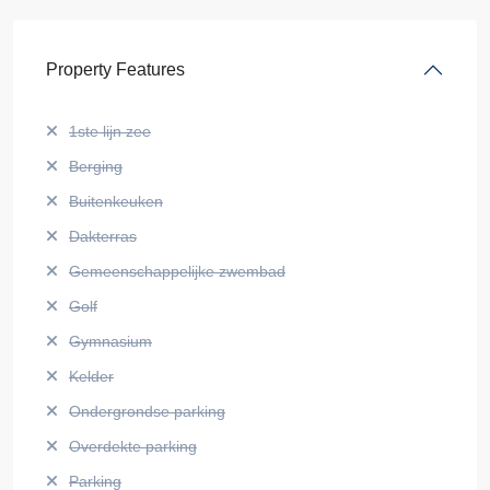
Property Features
1ste lijn zee
Berging
Buitenkeuken
Dakterras
Gemeenschappelijke zwembad
Golf
Gymnasium
Kelder
Ondergrondse parking
Overdekte parking
Parking