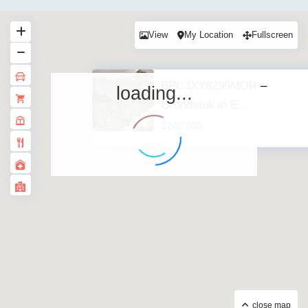
View
My Location
Fullscreen
BPC3XY8299MOR –
loading...
Grondstuk in E...
$240.000
·
·
close map