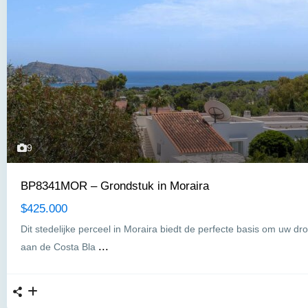
9
BP8341MOR – Grondstuk in Moraira
$425.000
Dit stedelijke perceel in Moraira biedt de perfecte basis om uw d
...
aan de Costa Bla