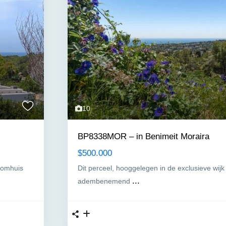
10
BP8338MOR – in Benimeit Moraira
$500.000
roomhuis
Dit perceel, hooggelegen in de exclusieve wijk
...
adembenemend