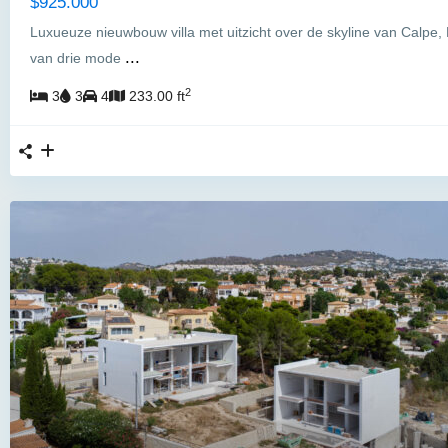
$925.000
Luxueuze nieuwbouw villa met uitzicht over de skyline van Calpe, D
...
van drie mode
2
3
3
4
233.00 ft