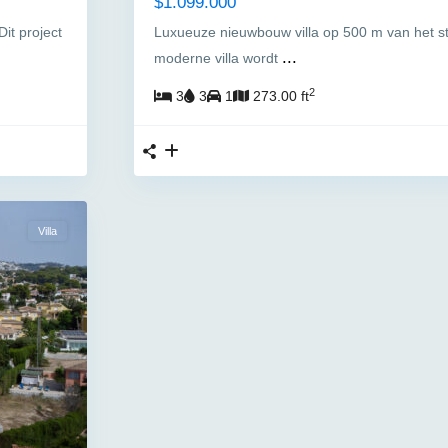
$1.099.000
it project
Luxueuze nieuwbouw villa op 500 m van het st
...
moderne villa wordt
2
3
3
1
273.00 ft
Villa