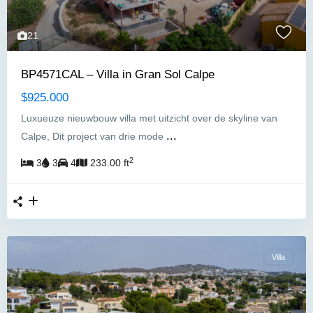
21
BP4571CAL – Villa in Gran Sol Calpe
$925.000
Luxueuze nieuwbouw villa met uitzicht over de skyline van
...
Calpe, Dit project van drie mode
2
3
3
4
233.00 ft
Villa