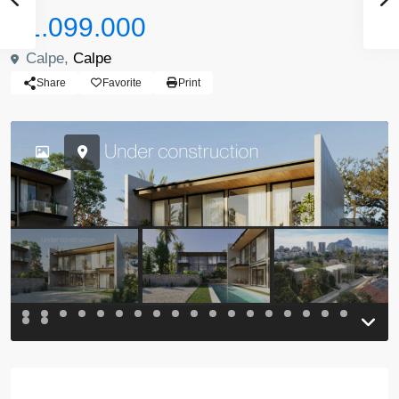
$1.099.000
Calpe,
Calpe
Share
Favorite
Print
Previous
Previou