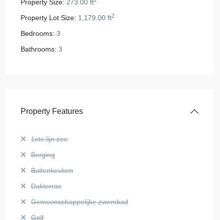
2
Property Size:
273.00 ft
2
Property Lot Size:
1,179.00 ft
Bedrooms:
3
Bathrooms:
3
Property Features
1ste lijn zee
Berging
Buitenkeuken
Dakterras
Gemeenschappelijke zwembad
Golf