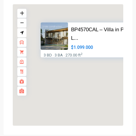
BP4570CAL – Villa in Partid
L...
$1.099.000
2
3 BD
3 BA
273.00 ft
·
·