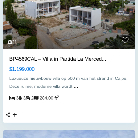
21
BP4569CAL – Villa in Partida La Merced...
$1.199.000
Luxueuze nieuwbouw villa op 500 m van het strand in Calpe,
...
Deze ruime, moderne villa wordt
2
3
3
2
284.00 ft