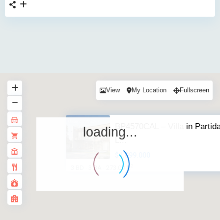
View
My Location
Fullscreen
BP4570CAL – Villa in Partid
loading...
L...
$1.099.000
2
3 BD
3 BA
273.00 ft
·
·