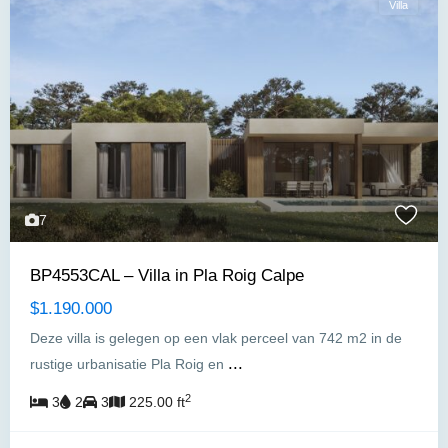
Villa
7
BP4553CAL – Villa in Pla Roig Calpe
$1.190.000
Deze villa is gelegen op een vlak perceel van 742 m2 in de
...
rustige urbanisatie Pla Roig en
2
3
2
3
225.00 ft