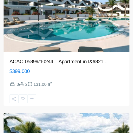
ACAC-05899/10244 – Apartment in l&#821...
$399.000
2
3
2
131.00 ft
Alfaz
del
Pi
Apartment