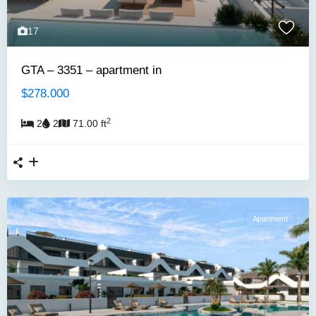
17
GTA – 3351 – apartment in
$278.000
2
2
2
71.00 ft
Apartment