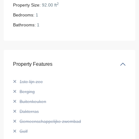
2
Property Size:
92.00 ft
Bedrooms:
1
Bathrooms:
1
Property Features
1ste lijn zee
Berging
Buitenkeuken
Dakterras
Gemeenschappelijke zwembad
Golf