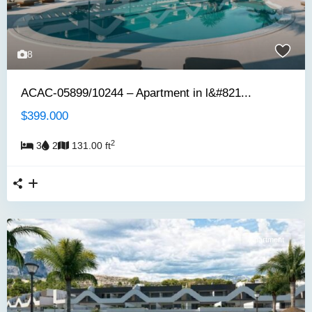
8
ACAC-05899/10244 – Apartment in l&#821...
$399.000
2
3
2
131.00 ft
Apartment