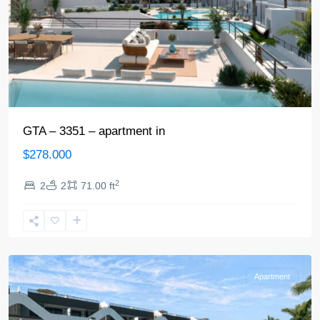
GTA – 3351 – apartment in
$278.000
2
2
2
71.00 ft
Alfaz
del
Pi
Apartment