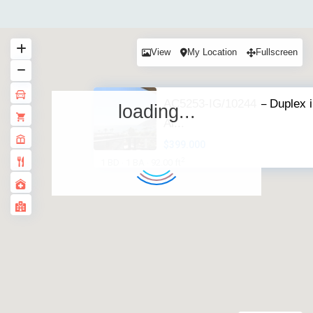
View
My Location
Fullscreen
AC5253-IG/10244 – Duplex i
loading...
Al...
$399.000
2
1 BD
1 BA
92.00 ft
·
·