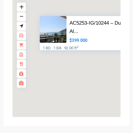
AC5253-IG/10244 – Duplex i
Al...
$399.000
2
1 BD
1 BA
92.00 ft
·
·