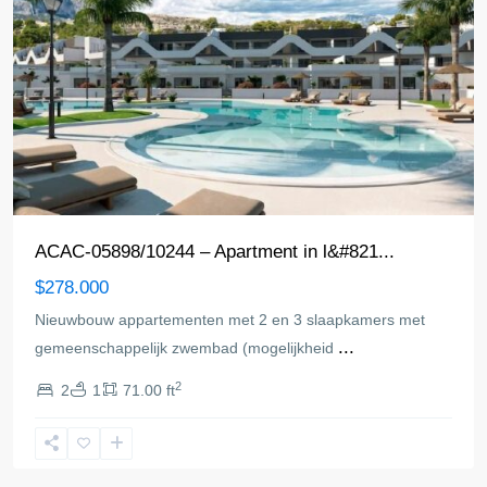
ACAC-05898/10244 – Apartment in l&#821...
$278.000
Nieuwbouw appartementen met 2 en 3 slaapkamers met
...
gemeenschappelijk zwembad (mogelijkheid
2
2
1
71.00 ft
Alfaz
del
Pi