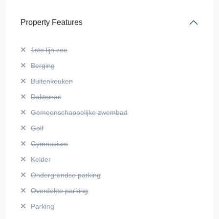
Property Features
1ste lijn zee
Berging
Buitenkeuken
Dakterras
Gemeenschappelijke zwembad
Golf
Gymnasium
Kelder
Ondergrondse parking
Overdekte parking
Parking