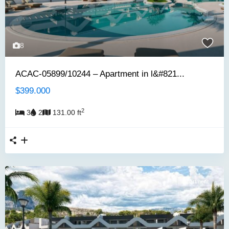
8
ACAC-05899/10244 – Apartment in l&#821...
$399.000
2
3
2
131.00 ft
Apartment