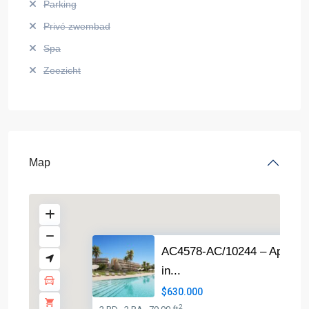
Parking
Privé zwembad
Spa
Zeezicht
Map
AC4578-AC/10244 – Apartm
in...
$630.000
2