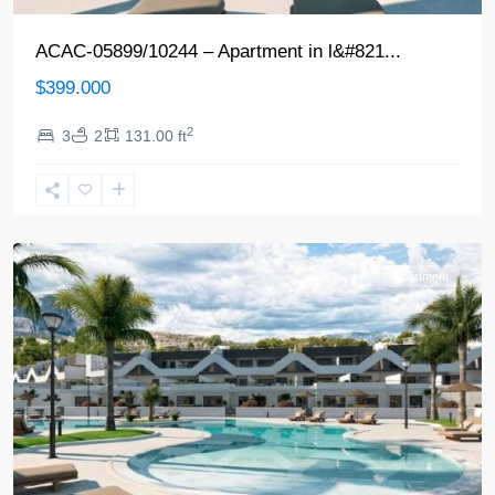
ACAC-05899/10244 – Apartment in l&#821...
$399.000
2
3
2
131.00 ft
Alfaz
del
Pi
Apartment