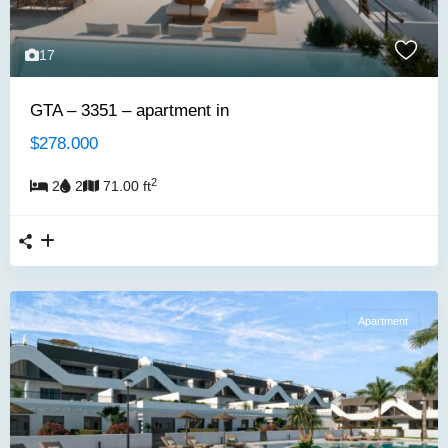
17
GTA – 3351 – apartment in
$278.000
2
2
2
71.00 ft
Apartment