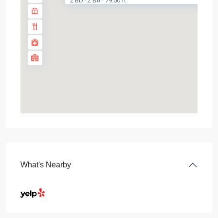
2 BD
2 BA
79.00 ft
·
·
What's Nearby