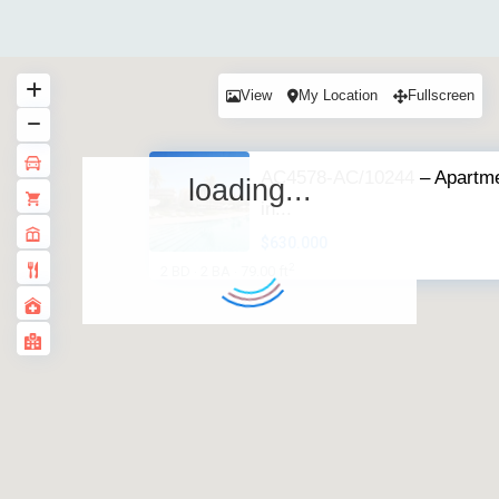
View
My Location
Fullscreen
AC4578-AC/10244 – Apartm
loading...
in...
$630.000
2
2 BD
2 BA
79.00 ft
·
·