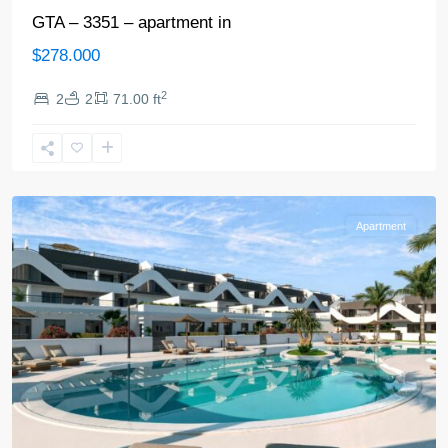
GTA – 3351 – apartment in
$278.000
2
2
2
71.00 ft
Alfaz
del
Pi
Apartment