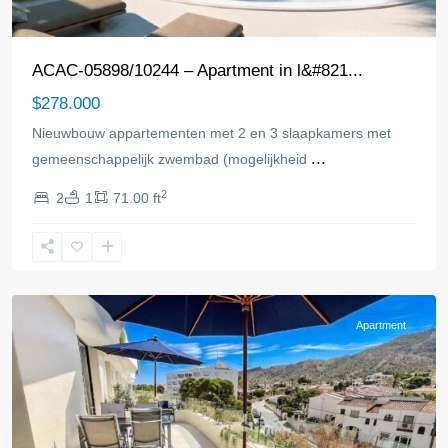
ACAC-05898/10244 – Apartment in l&#821...
$278.000
Nieuwbouw appartementen met 2 en 3 slaapkamers met
...
gemeenschappelijk zwembad (mogelijkheid
2
2
1
71.00 ft
Alfaz
del
Pi
Apartment