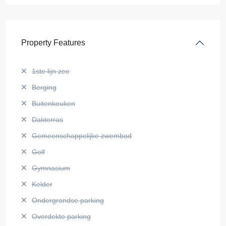
Property Features
1ste lijn zee
Berging
Buitenkeuken
Dakterras
Gemeenschappelijke zwembad
Golf
Gymnasium
Kelder
Ondergrondse parking
Overdekte parking