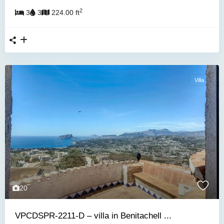
2
3
3
224.00 ft
Villa
20
VPCDSPR-2211-D – villa in Benitachell ...