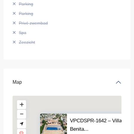
Parking
Parking
Privé zwembad
Spa
Zeezicht
Map
VPCDSPR-1642 – Villa in
Benita...