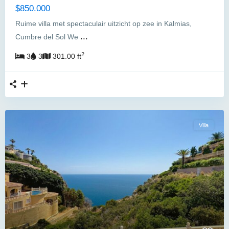
$850.000
Ruime villa met spectaculair uitzicht op zee in Kalmias,
...
Cumbre del Sol We
2
3
3
301.00 ft
Villa