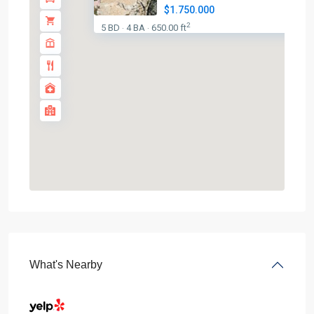
$1.750.000
2
5 BD
4 BA
650.00 ft
·
·
What's Nearby