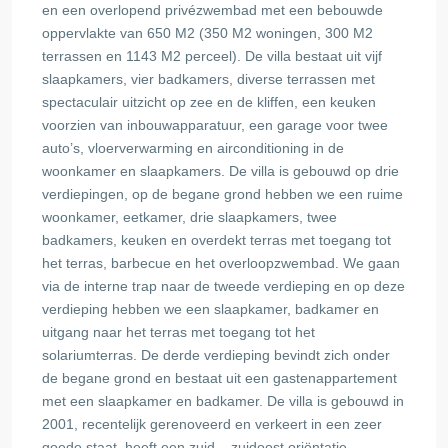
en een overlopend privézwembad met een bebouwde
oppervlakte van 650 M2 (350 M2 woningen, 300 M2
terrassen en 1143 M2 perceel). De villa bestaat uit vijf
slaapkamers, vier badkamers, diverse terrassen met
spectaculair uitzicht op zee en de kliffen, een keuken
voorzien van inbouwapparatuur, een garage voor twee
auto’s, vloerverwarming en airconditioning in de
woonkamer en slaapkamers. De villa is gebouwd op drie
verdiepingen, op de begane grond hebben we een ruime
woonkamer, eetkamer, drie slaapkamers, twee
badkamers, keuken en overdekt terras met toegang tot
het terras, barbecue en het overloopzwembad. We gaan
via de interne trap naar de tweede verdieping en op deze
verdieping hebben we een slaapkamer, badkamer en
uitgang naar het terras met toegang tot het
solariumterras. De derde verdieping bevindt zich onder
de begane grond en bestaat uit een gastenappartement
met een slaapkamer en badkamer. De villa is gebouwd in
2001, recentelijk gerenoveerd en verkeert in een zeer
goede staat, heeft een zuid – zuidoost oriëntatie