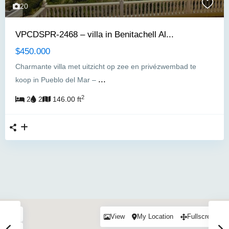
20
VPCDSPR-2468 – villa in Benitachell Al...
$450.000
Charmante villa met uitzicht op zee en privézwembad te
...
koop in Pueblo del Mar –
2
2
2
146.00 ft
View
My Location
Fullscreen