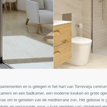
ppartementen en is gelegen in het hart van Torrevieja cent
pkamers en een badkamer, een moderne keuken en grote open
rras om te genieten van de mediterrane zon. Het gebouw is 
els en restaurants waar u kunt genieten van uitstekend eten