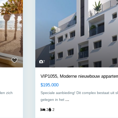
7
VIP1055, Moderne nieuwbouw apparteme
$195.000
den zich
Speciale aanbieding! Dit complex bestaat uit 
...
gelegen in het
2
2