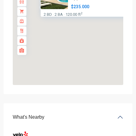
$235.000
2
2 BD
2 BA
120.00 ft
·
·
What's Nearby