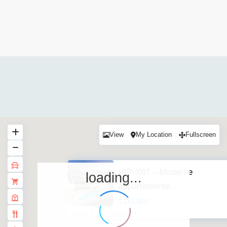
View
My Location
Fullscreen
VIP-X87 – Moderne
loading...
appartemente...
$235.000
2
2 BD
2 BA
120.00 ft
·
·