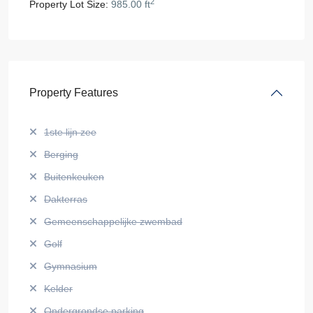
2
Property Lot Size:
985.00 ft
Property Features
1ste lijn zee
Berging
Buitenkeuken
Dakterras
Gemeenschappelijke zwembad
Golf
Gymnasium
Kelder
Ondergrondse parking