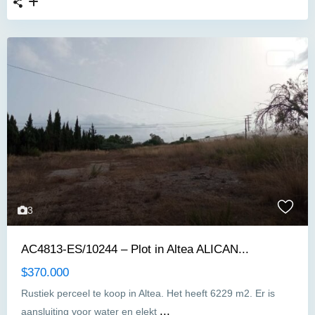
Plot
3
AC4813-ES/10244 – Plot in Altea ALICAN...
$370.000
Rustiek perceel te koop in Altea. Het heeft 6229 m2. Er is
...
aansluiting voor water en elekt