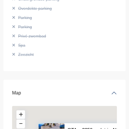
Overdekte parking
Parking
Parking
Privé zwembad
Spa
Zeezicht
Map