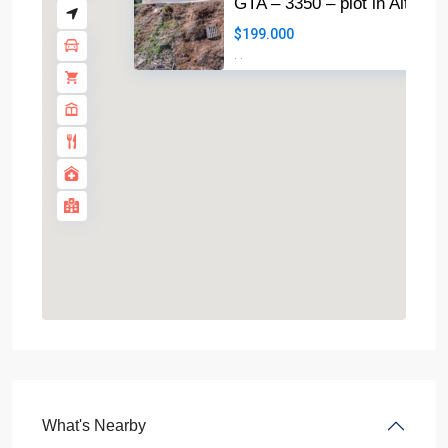
GTA – 3350 – plot in Altea Ali
$199.000
·
·
What's Nearby