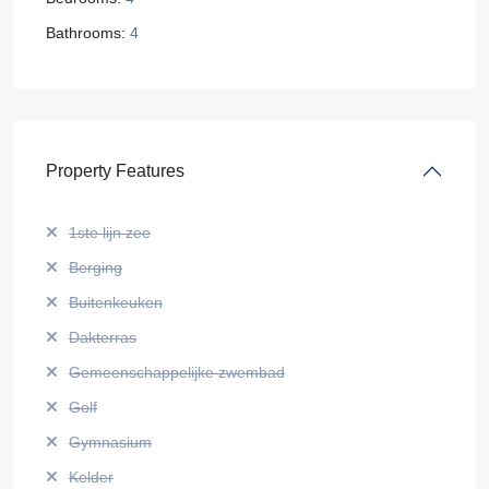
Bathrooms:
4
Property Features
1ste lijn zee
Berging
Buitenkeuken
Dakterras
Gemeenschappelijke zwembad
Golf
Gymnasium
Kelder