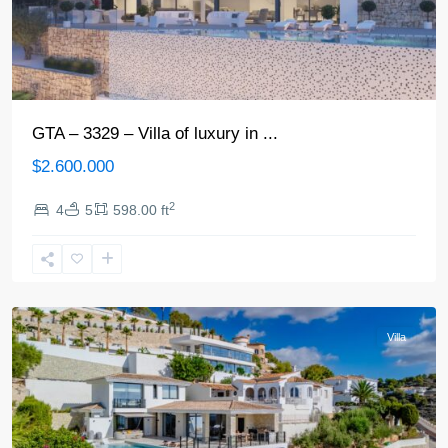
GTA – 3329 – Villa of luxury in ...
$2.600.000
2
4
5
598.00 ft
Benissa
Villa