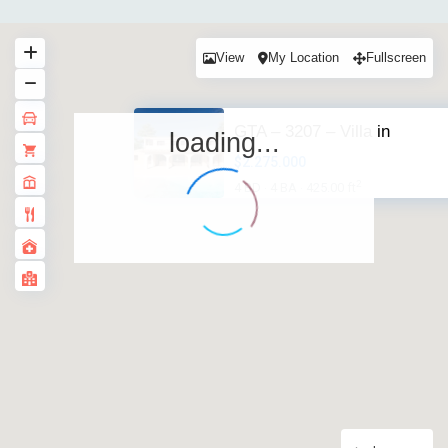
View
My Location
Fullscreen
GTA – 3207 – Villa in
loading...
$2.275.000
2
4 BD
4 BA
425.00 ft
·
·