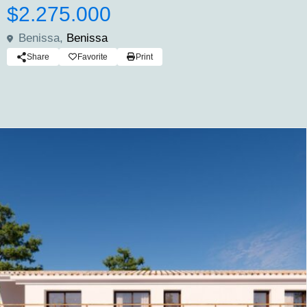
$2.275.000
Benissa,
Benissa
Share
Favorite
Print