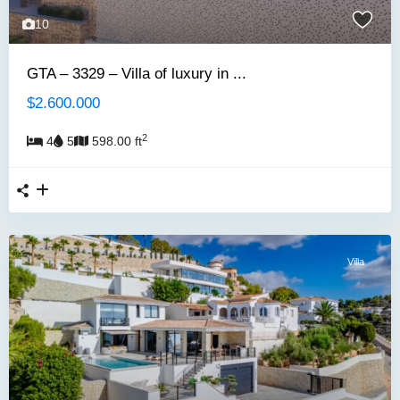
10
GTA – 3329 – Villa of luxury in ...
$2.600.000
2
4
5
598.00 ft
Villa