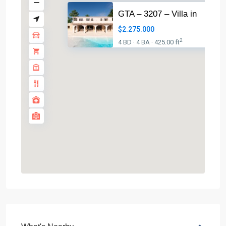
GTA – 3207 – Villa in
$2.275.000
2
4 BD
4 BA
425.00 ft
·
·