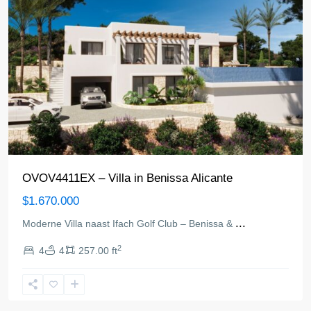
OVOV4411EX – Villa in Benissa Alicante
$1.670.000
...
Moderne Villa naast Ifach Golf Club – Benissa &
2
4
4
257.00 ft