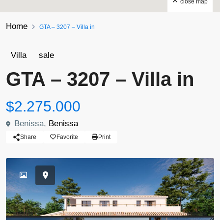
close map
Home
GTA – 3207 – Villa in
Villa
sale
GTA – 3207 – Villa in
$2.275.000
Benissa,
Benissa
Share
Favorite
Print