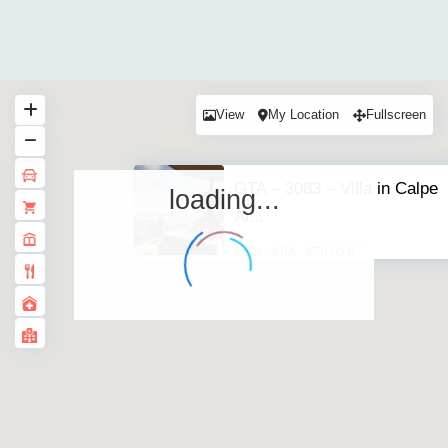
View
My Location
Fullscreen
GTA – 3083 – Villa in Calpe
loading...
Al...
2
6 BD
4 BA
670.00 ft
·
·