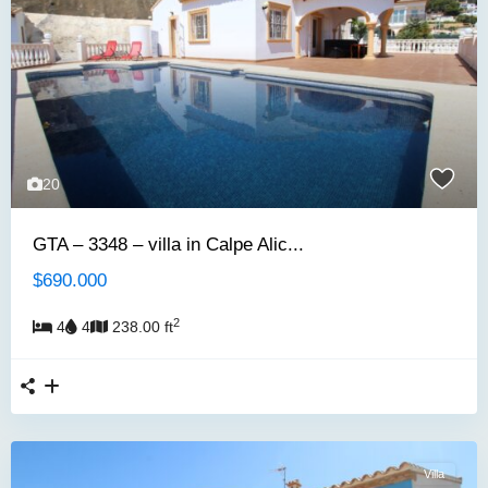
20
GTA – 3348 – villa in Calpe Alic...
$690.000
2
4
4
238.00 ft
Villa