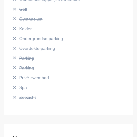
Golf
Gymnasium
Kelder
Ondergrondse parking
Overdekte parking
Parking
Parking
Privé zwembad
Spa
Zeezicht