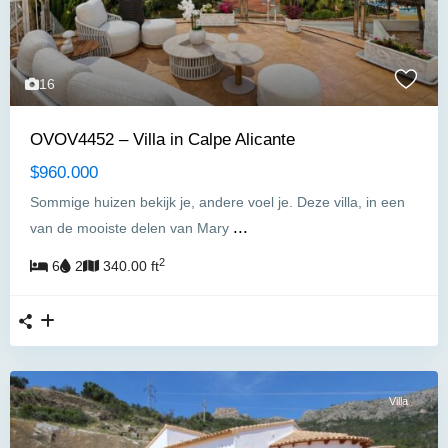
16
OVOV4452 – Villa in Calpe Alicante
$960.000
Sommige huizen bekijk je, andere voel je. Deze villa, in een
...
van de mooiste delen van Mary
2
6
2
340.00 ft
Villa