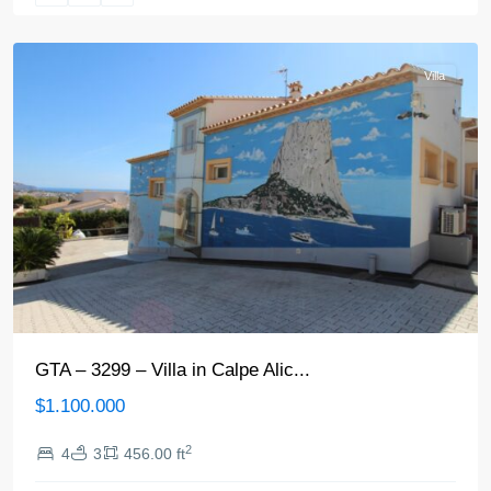
Calpe
Villa
GTA – 3299 – Villa in Calpe Alic...
$1.100.000
2
4
3
456.00 ft