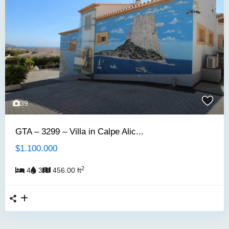
39
GTA – 3299 – Villa in Calpe Alic...
$1.100.000
2
4
3
456.00 ft