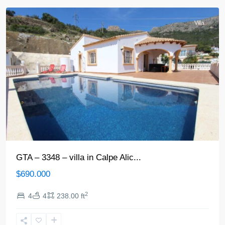
Villa
GTA – 3348 – villa in Calpe Alic...
$690.000
2
4
4
238.00 ft