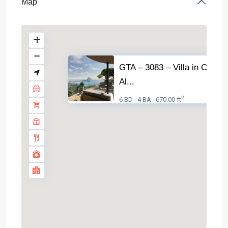
Map
GTA – 3083 – Villa in Calpe
Al...
2
6 BD
4 BA
670.00 ft
·
·