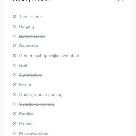
1ste lijn zee
Berging
Buitenkeuken
Dakterras
Gemeenschappelijke zwembad
Golf
Gymnasium
Kelder
Ondergrondse parking
Overdekte parking
Parking
Parking
Privé zwembad