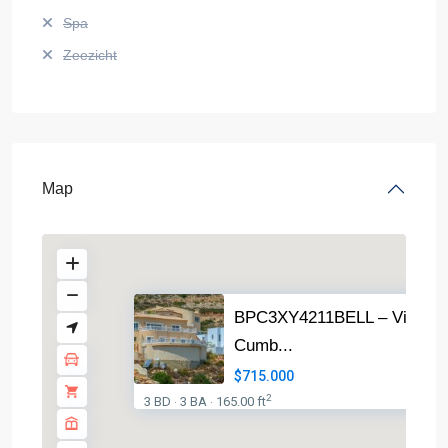
Spa
Zeezicht
Map
BPC3XY4211BELL – Villa in
Cumb...
$715.000
2
3 BD
3 BA
165.00 ft
·
·