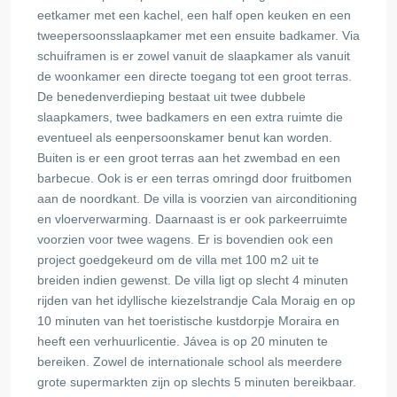
eetkamer met een kachel, een half open keuken en een
tweepersoonsslaapkamer met een ensuite badkamer. Via
schuiframen is er zowel vanuit de slaapkamer als vanuit
de woonkamer een directe toegang tot een groot terras.
De benedenverdieping bestaat uit twee dubbele
slaapkamers, twee badkamers en een extra ruimte die
eventueel als eenpersoonskamer benut kan worden.
Buiten is er een groot terras aan het zwembad en een
barbecue. Ook is er een terras omringd door fruitbomen
aan de noordkant. De villa is voorzien van airconditioning
en vloerverwarming. Daarnaast is er ook parkeerruimte
voorzien voor twee wagens. Er is bovendien ook een
project goedgekeurd om de villa met 100 m2 uit te
breiden indien gewenst. De villa ligt op slecht 4 minuten
rijden van het idyllische kiezelstrandje Cala Moraig en op
10 minuten van het toeristische kustdorpje Moraira en
heeft een verhuurlicentie. Jávea is op 20 minuten te
bereiken. Zowel de internationale school als meerdere
grote supermarkten zijn op slechts 5 minuten bereikbaar.