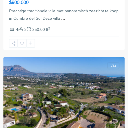
$900.000
Prachtige traditionele villa met panoramisch zeezicht te koop
...
in Cumbre del Sol Deze villa
2
4
3
250.00 ft
Benitachell
Villa