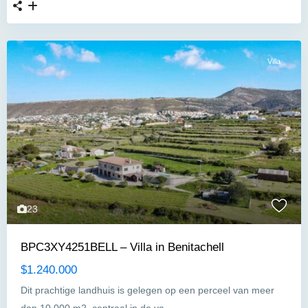
Villa
23
BPC3XY4251BELL – Villa in Benitachell
$1.240.000
Dit prachtige landhuis is gelegen op een perceel van meer
...