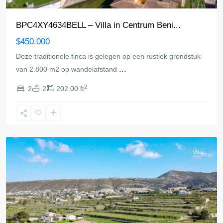
BPC4XY4634BELL – Villa in Centrum Beni...
$450.000
Deze traditionele finca is gelegen op een rustiek grondstuk
...
van 2.800 m2 op wandelafstand
2
2
2
202.00 ft
Benitachell
Villa