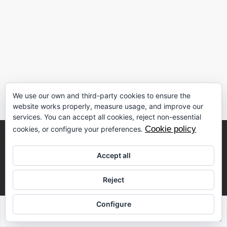
We use our own and third-party cookies to ensure the
website works properly, measure usage, and improve our
services. You can accept all cookies, reject non-essential
Cookie policy
cookies, or configure your preferences.
Accept all
Reject
VIP Spain
Configure
Sabrina Riahi
Las Ramblas de Oleza 112