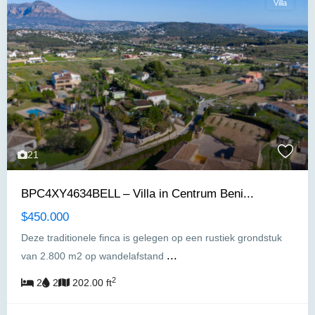
Villa
21
BPC4XY4634BELL – Villa in Centrum Beni...
$450.000
Deze traditionele finca is gelegen op een rustiek grondstuk
...
van 2.800 m2 op wandelafstand
2
2
2
202.00 ft