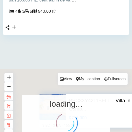
dan 10.000 m2, centraal in de va
2
4
3
5
540.00 ft
View
My Location
Fullscreen
BPC3XY4211BELL – Villa in
loading...
Cumb...
$715.000
2
3 BD
3 BA
165.00 ft
·
·