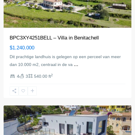
BPC3XY4251BELL – Villa in Benitachell
$1.240.000
Dit prachtige landhuis is gelegen op een perceel van meer
...
dan 10.000 m2, centraal in de va
2
4
3
540.00 ft
Benitachell
Villa