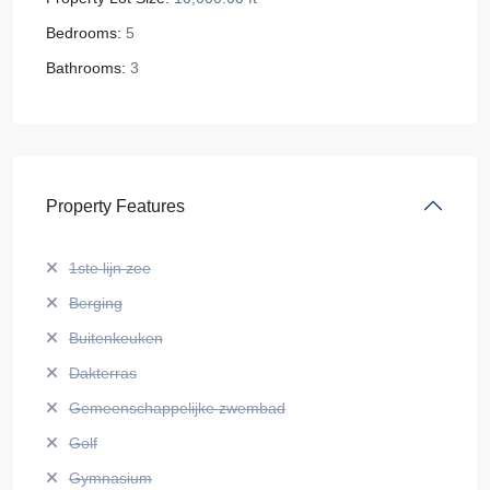
Bedrooms:
5
Bathrooms:
3
Property Features
1ste lijn zee
Berging
Buitenkeuken
Dakterras
Gemeenschappelijke zwembad
Golf
Gymnasium