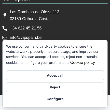
Las Ramblas de Oleza 112
03189 Orihuela Costa
+34 622 45 21 56
info@vipspain.be
We use our own and third-party cookies to ensure the
Juridische informatie
website works properly, measure usage, and improve our
services. You can accept all cookies, reject non-essential
Cookie policy
cookies, or configure your preferences.
Aviso Legal
Privacy Policy
Accept all
Cookie Policy
Reject
Volg ons
Configure
Sabrina Riahi