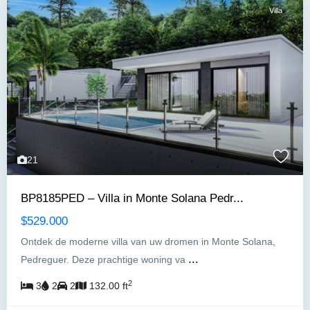
Villa
21
BP8185PED – Villa in Monte Solana Pedr...
$529.000
Ontdek de moderne villa van uw dromen in Monte Solana,
...
Pedreguer. Deze prachtige woning va
2
3
2
2
132.00 ft