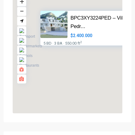
BPC3XY3224PED – Villa in
Pedr...
$2.400.000
2
5 BD
3 BA
550.00 ft
·
·