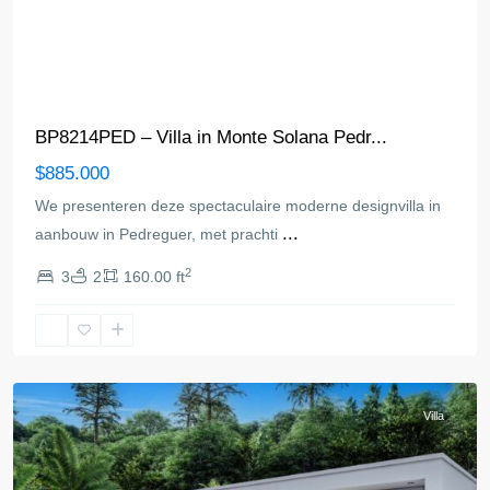
BP8214PED – Villa in Monte Solana Pedr...
$885.000
We presenteren deze spectaculaire moderne designvilla in
...
aanbouw in Pedreguer, met prachti
2
3
2
160.00 ft
Pedreguer
Villa