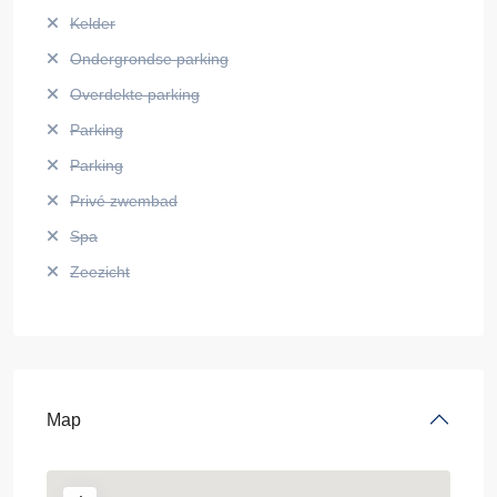
Kelder
Ondergrondse parking
Overdekte parking
Parking
Parking
Privé zwembad
Spa
Zeezicht
Map