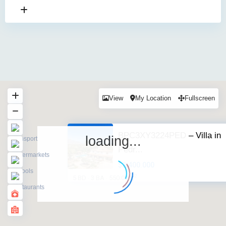
View
My Location
Fullscreen
BPC3XY3224PED – Villa in
loading...
Pedr...
$2.400.000
2
5 BD
3 BA
550.00 ft
·
·