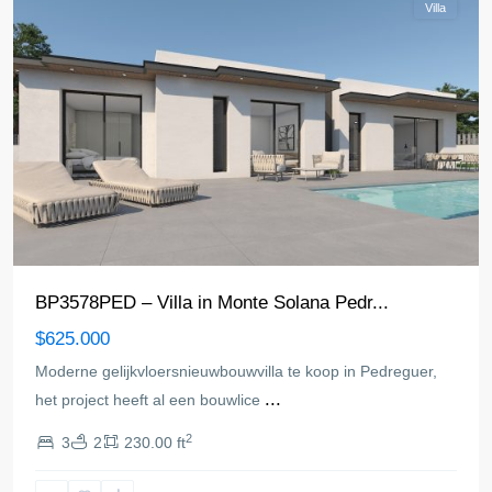
Villa
BP3578PED – Villa in Monte Solana Pedr...
$625.000
Moderne gelijkvloersnieuwbouwvilla te koop in Pedreguer,
...
het project heeft al een bouwlice
2
3
2
230.00 ft