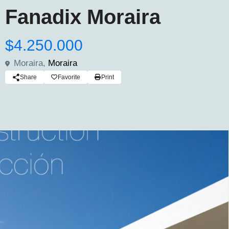
Fanadix Moraira
$4.250.000
Moraira,
Moraira
Share
Favorite
Print