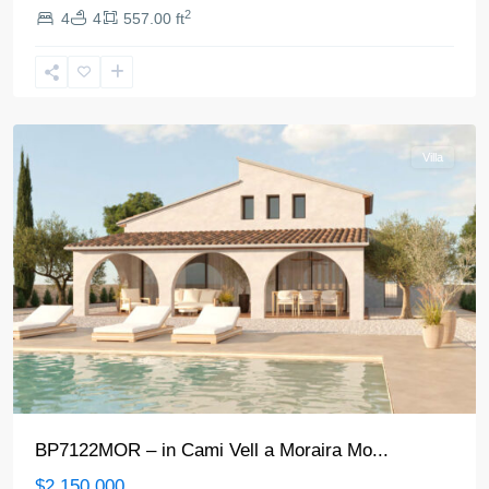
2
4
4
557.00 ft
Moraira
Villa
BP7122MOR – in Cami Vell a Moraira Mo...
$2.150.000