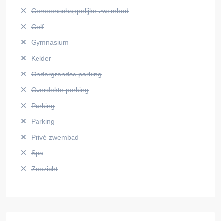
Gemeenschappelijke zwembad
Golf
Gymnasium
Kelder
Ondergrondse parking
Overdekte parking
Parking
Parking
Privé zwembad
Spa
Zeezicht