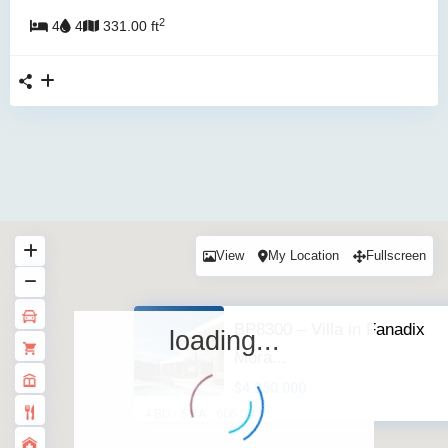
2
4
4
331.00 ft
View
My Location
Fullscreen
BP8300 – Villa in Fanadix
loading...
Mora...
$4.250.000
2
4 BD
5 BA
606.00 ft
·
·