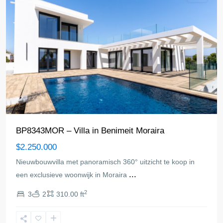
BP8343MOR – Villa in Benimeit Moraira
$2.250.000
Nieuwbouwvilla met panoramisch 360° uitzicht te koop in
...
een exclusieve woonwijk in Moraira
2
3
2
310.00 ft