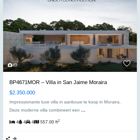
43
BP4671MOR – Villa in San Jaime Moraira
$2.350.000
Impressionante luxe villa in aanbouw te koop in Moraira,
...
Deze moderne villa combineert een
2
4
4
4
557.00 ft