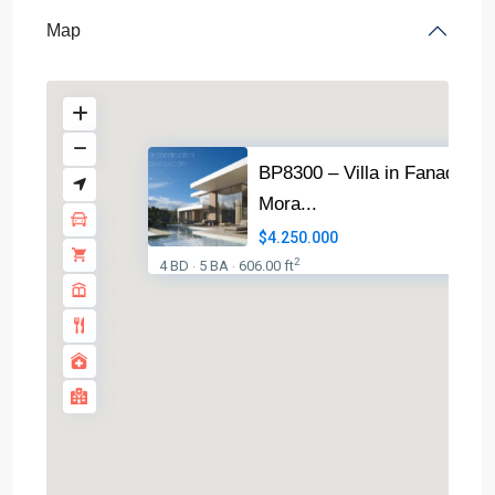
Map
BP8300 – Villa in Fanadix
Mora...
$4.250.000
2
4 BD
5 BA
606.00 ft
·
·