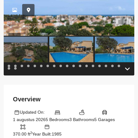
Previous
Previou
Overview
Updated On:
5 Bedrooms
3 Bathrooms
5 Garages
1 augustus 2026
2
370.00 ft
Year Built:1985