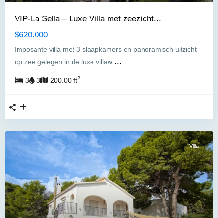
VIP-La Sella – Luxe Villa met zeezicht...
$620.000
Imposante villa met 3 slaapkamers en panoramisch uitzicht
...
op zee gelegen in de luxe villaw
2
3
3
200.00 ft
Villa