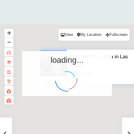
View
My Location
Fullscreen
BP8290DEN – Villa in Las
loading...
Marin...
$1.060.000
2
5 BD
3 BA
370.00 ft
·
·