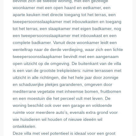
bevindt zich de tweede woning, met een gezellige
woonkamer met een open haard en eetkamer, een
aparte keuken met directe toegang tot het terras, een
tweepersoonsslaapkamer met inbouwkasten en toegang
tot het terras, een slaapkamer met eigen badkamer, nog
een tweepersoonsslaapkamer met inbouwkast en een
complete badkamer. Vanuit deze woonkamer leidt een
wenteltrap naar de derde verdieping, waar zich een lichte
tweepersoonsslaapkamer bevindt met een aangenaam
open uitzicht op de omgeving. De buitenkant van de villa
is een van de grootste trekpleisters: ruime terrassen met
uitzicht in alle richtingen, die het hele jaar door zonnige
en schaduwrijke plekjes garanderen, omgeven door
mediterrane vegetatie met inheemse bomen, fruitbomen
en een moestuin die het perceel vult met leven. De
woning beschikt ook over een garage en voldoende
ruimte voor meerdere auto’s, evenals extra grond voor
wie huisdieren wil houden of nieuwe ideeën wil
ontwikkelen.
Deze villa met veel potentieel is ideaal voor een groot