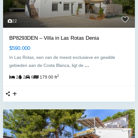
22
BP8293DEN – Villa in Las Rotas Denia
$590.000
In Las Rotas, een van de meest exclusieve en gewilde
...
gebieden aan de Costa Blanca, ligt de
2
2
2
6
179.00 ft
Villa