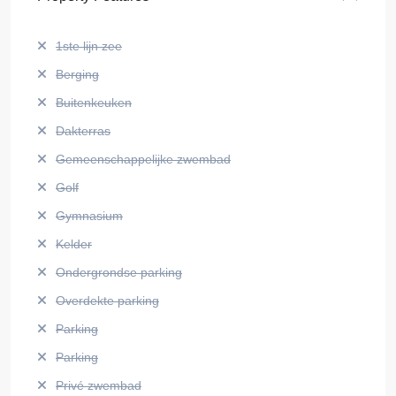
1ste lijn zee
Berging
Buitenkeuken
Dakterras
Gemeenschappelijke zwembad
Golf
Gymnasium
Kelder
Ondergrondse parking
Overdekte parking
Parking
Parking
Privé zwembad