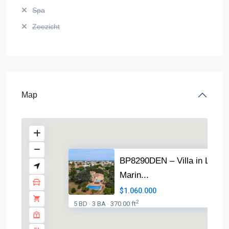
Spa
Zeezicht
Map
BP8290DEN – Villa in Las
Marin...
$1.060.000
2
5 BD
3 BA
370.00 ft
·
·