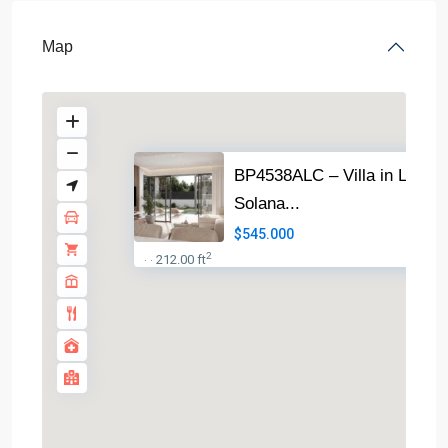
Map
BP4538ALC – Villa in La
Solana...
$545.000
2
212.00 ft
·
·