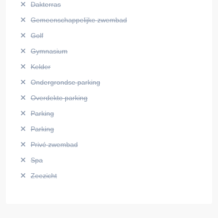
Dakterras
Gemeenschappelijke zwembad
Golf
Gymnasium
Kelder
Ondergrondse parking
Overdekte parking
Parking
Parking
Privé zwembad
Spa
Zeezicht