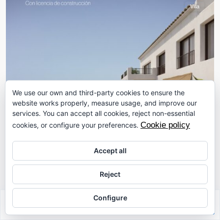
Villa
We use our own and third-party cookies to ensure the
website works properly, measure usage, and improve our
services. You can accept all cookies, reject non-essential
Cookie policy
cookies, or configure your preferences.
BP4599ALC – Villa in Benarossa Gardens...
Accept all
$765.000
Gelegen in het idyllische dorp Alcalalí bevindt zich dit
Reject
...
nieuwbouwproject met verleende bo
Configure
2
3
2
419.00 ft
Sabrina Riahi