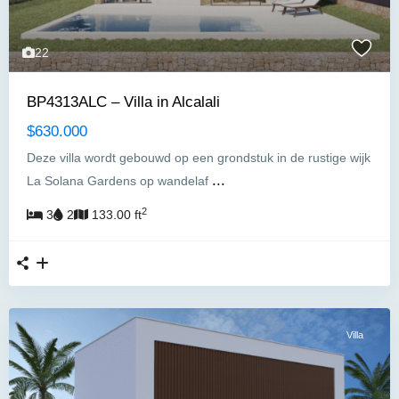
22
BP4313ALC – Villa in Alcalali
$630.000
Deze villa wordt gebouwd op een grondstuk in de rustige wijk
...
La Solana Gardens op wandelaf
2
3
2
133.00 ft
Villa