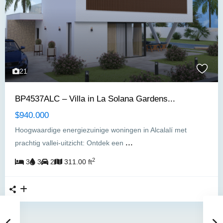
21
BP4537ALC – Villa in La Solana Gardens...
$940.000
Hoogwaardige energiezuinige woningen in Alcalalí met
...
prachtig vallei-uitzicht: Ontdek een
2
3
3
2
311.00 ft