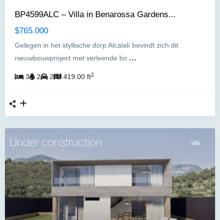
BP4599ALC – Villa in Benarossa Gardens...
$765.000
Gelegen in het idyllische dorp Alcalalí bevindt zich dit
...
nieuwbouwproject met verleende bo
2
3
2
2
419.00 ft
Villa