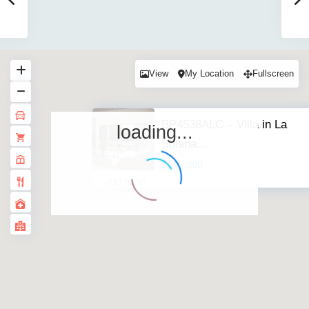
View
My Location
Fullscreen
BP4538ALC – Villa in La
loading...
Solana...
$545.000
2
212.00 ft
·
·