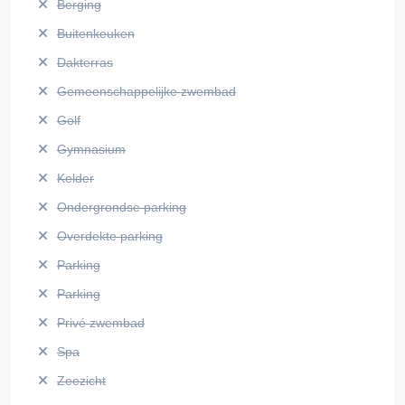
Berging
Buitenkeuken
Dakterras
Gemeenschappelijke zwembad
Golf
Gymnasium
Kelder
Ondergrondse parking
Overdekte parking
Parking
Parking
Privé zwembad
Spa
Zeezicht