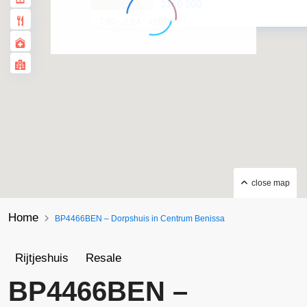
$360.000
2
7 BD
2 BA
328.00 ft
·
·
close map
Home
BP4466BEN – Dorpshuis in Centrum Benissa
Rijtjeshuis
Resale
BP4466BEN –