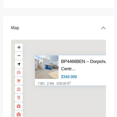
Map
BP4466BEN – Dorpshuis in
Centr...
$360.000
2
7 BD
2 BA
328.00 ft
·
·