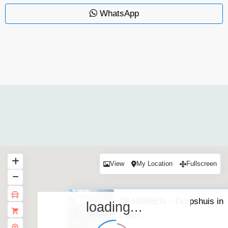
WhatsApp
View
My Location
Fullscreen
BP4466BEN – Dorpshuis in
loading...
Centr...