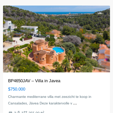
Villa
BP4650JAV – Villa in Javea
$750.000
Charmante mediterrane villa met zeezicht te koop in
...
Cansalades, Jávea Deze karaktervolle v
Costa
2