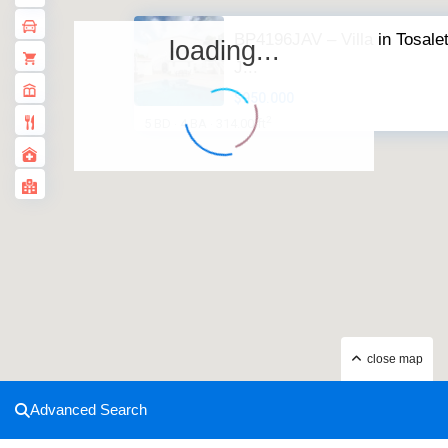
BP4196JAV – Villa in Tosale
loading...
J...
$950.000
2
5 BD
4 BA
314.00 ft
·
·
close map
Advanced Search