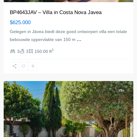
BP4643JAV – Villa in Costa Nova Javea
$625.000
Gelegen in Jávea biedt deze goed ontworpen villa een totale
...
bebouwde oppervlakte van 150 m
2
3
3
150.00 ft
Javea
Villa