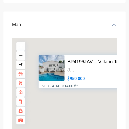
Map
BP4196JAV – Villa in Tosale
J...
$950.000
2
5 BD
4 BA
314.00 ft
·
·