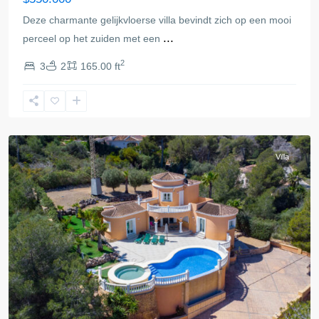
Deze charmante gelijkvloerse villa bevindt zich op een mooi
...
perceel op het zuiden met een
2
3
2
165.00 ft
Javea
Villa