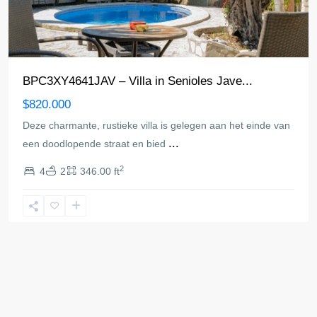
BPC3XY4641JAV – Villa in Senioles Jave...
$820.000
Deze charmante, rustieke villa is gelegen aan het einde van
...
een doodlopende straat en bied
2
4
2
346.00 ft