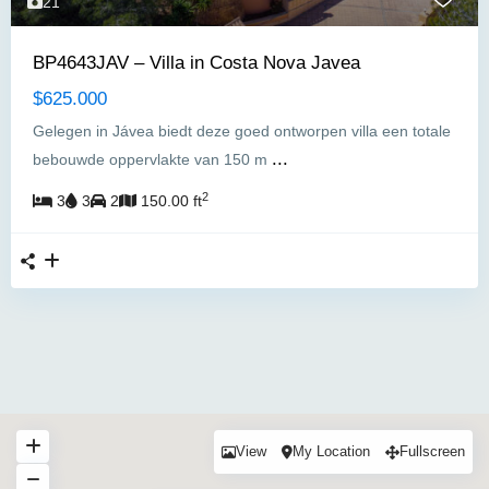
21
BP4643JAV – Villa in Costa Nova Javea
$625.000
Gelegen in Jávea biedt deze goed ontworpen villa een totale
...
bebouwde oppervlakte van 150 m
2
3
3
2
150.00 ft
View
My Location
Fullscreen