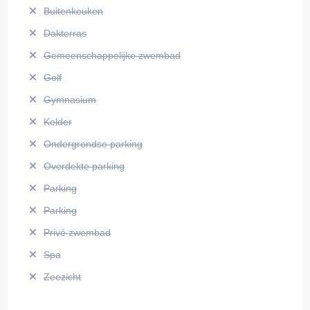
Buitenkeuken
Dakterras
Gemeenschappelijke zwembad
Golf
Gymnasium
Kelder
Ondergrondse parking
Overdekte parking
Parking
Parking
Privé zwembad
Spa
Zeezicht