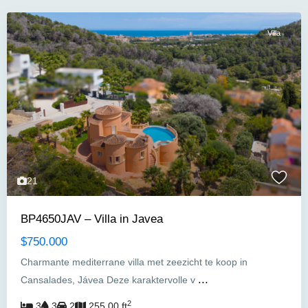
Villa
21
BP4650JAV – Villa in Javea
$750.000
Charmante mediterrane villa met zeezicht te koop in
...
Cansalades, Jávea Deze karaktervolle v
2
3
3
2
255.00 ft