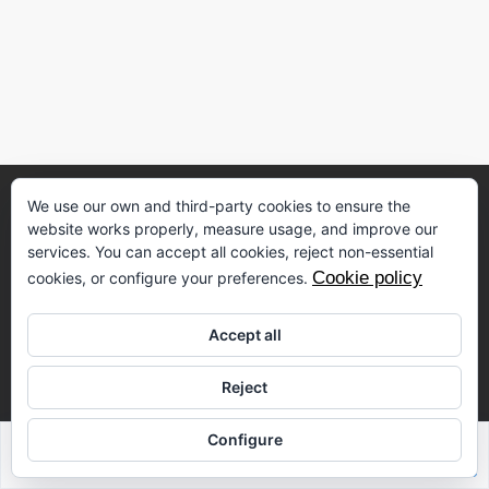
We use our own and third-party cookies to ensure the
website works properly, measure usage, and improve our
services. You can accept all cookies, reject non-essential
Cookie policy
cookies, or configure your preferences.
VIP Spain
Accept all
Las Ramblas de Oleza 112
Reject
03189 Orihuela Costa
+34 622 45 21 56
Configure
Sabrina Riahi
info@vipspain.be