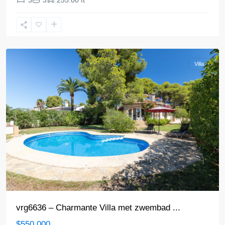
3
3
255.00 ft
Blanca
Noord
,
Javea
Villa
vrg6636 – Charmante Villa met zwembad ...
$550.000