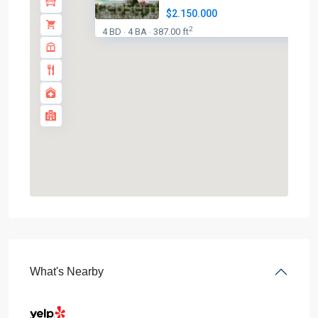
$2.150.000
2
4 BD
4 BA
387.00 ft
·
·
What's Nearby