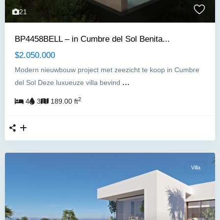
21
BP4458BELL – in Cumbre del Sol Benita...
$2.050.000
Modern nieuwbouw project met zeezicht te koop in Cumbre
...
del Sol Deze luxueuze villa bevind
2
4
3
189.00 ft
Villa