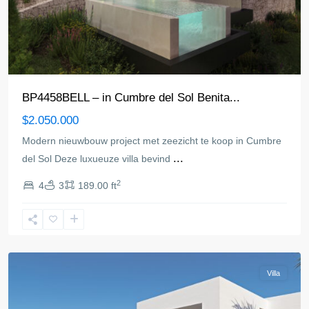
BP4458BELL – in Cumbre del Sol Benita...
$2.050.000
Modern nieuwbouw project met zeezicht te koop in Cumbre
...
del Sol Deze luxueuze villa bevind
2
4
3
189.00 ft
Benitachell
Villa