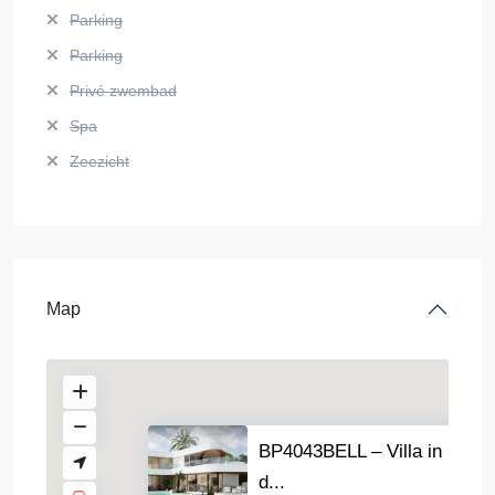
Parking
Parking
Privé zwembad
Spa
Zeezicht
Map
BP4043BELL – Villa in Cumb
d...