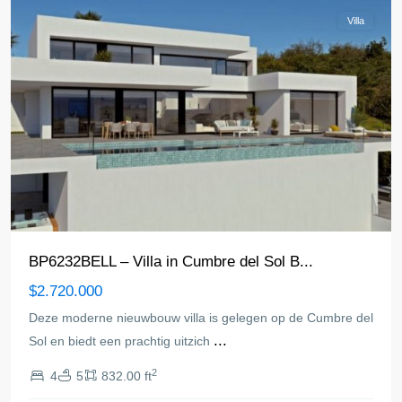
Villa
BP6232BELL – Villa in Cumbre del Sol B...
$2.720.000
Deze moderne nieuwbouw villa is gelegen op de Cumbre del
...
Sol en biedt een prachtig uitzich
2
4
5
832.00 ft