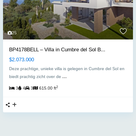
25
BP4178BELL – Villa in Cumbre del Sol B...
$2.073.000
Deze prachtige, unieke villa is gelegen in Cumbre del Sol en
...
biedt prachtig zicht over de
2
3
4
3
615.00 ft