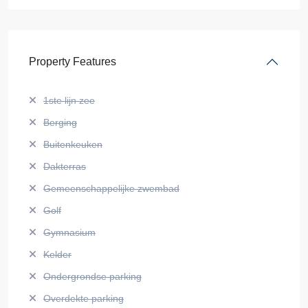
Property Features
1ste lijn zee
Berging
Buitenkeuken
Dakterras
Gemeenschappelijke zwembad
Golf
Gymnasium
Kelder
Ondergrondse parking
Overdekte parking