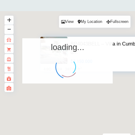
View
My Location
Fullscreen
BP4043BELL – Villa in Cumb
loading...
d...
$2.150.000
2
4 BD
4 BA
387.00 ft
·
·