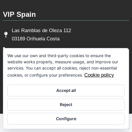
VIP Spain
Las Ramblas de Oleza 112
03189 Orihuela Costa
+34 622 45 21 56
We use our own and third-party cookies to ensure the
info@vipspain.be
website works properly, measure usage, and improve our
services. You can accept all cookies, reject non-essential
Cookie policy
cookies, or configure your preferences.
Juridische informatie
Accept all
Aviso Legal
Privacy Policy
Reject
Cookie Policy
Configure
Sabrina Riahi
Volg ons