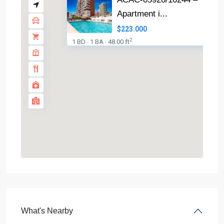
Apartment i...
$223.000
2
1 BD
1 BA
48.00 ft
·
·
What's Nearby