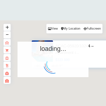
View
My Location
Fullscreen
ACAC-05920/10244 –
loading...
Apartment i...
$223.000
2
1 BD
1 BA
48.00 ft
·
·