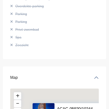
Overdekte parking
Parking
Parking
Privé zwembad
Spa
Zeezicht
Map
ACAC-05920/10244 –