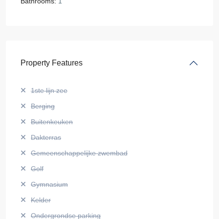
Bathrooms:
1
Property Features
1ste lijn zee
Berging
Buitenkeuken
Dakterras
Gemeenschappelijke zwembad
Golf
Gymnasium
Kelder
Ondergrondse parking