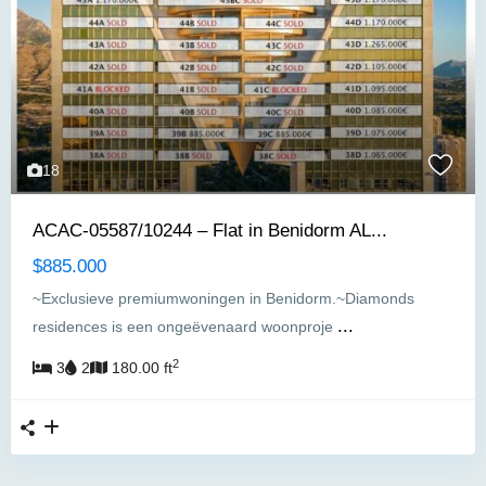
18
ACAC-05587/10244 – Flat in Benidorm AL...
$885.000
~Exclusieve premiumwoningen in Benidorm.~Diamonds
...
residences is een ongeëvenaard woonproje
2
3
2
180.00 ft