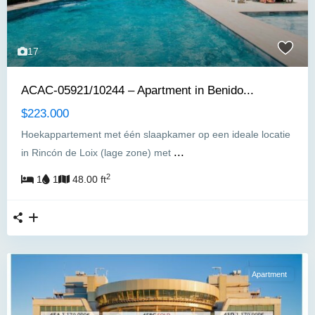
17
ACAC-05921/10244 – Apartment in Benido...
$223.000
Hoekappartement met één slaapkamer op een ideale locatie
...
in Rincón de Loix (lage zone) met
2
1
1
48.00 ft
Apartment