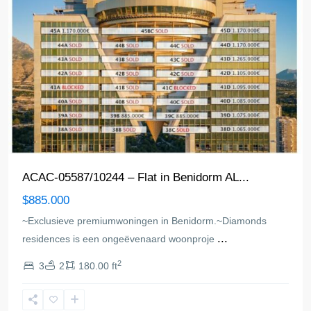
ACAC-05587/10244 – Flat in Benidorm AL...
$885.000
~Exclusieve premiumwoningen in Benidorm.~Diamonds
...
residences is een ongeëvenaard woonproje
2
3
2
180.00 ft