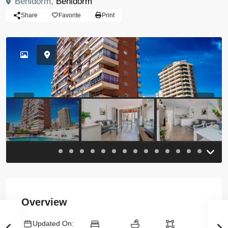
Benidorm,
Benidorm
Share
Favorite
Print
Previous
Previou
Overview
Updated On: