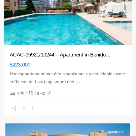
ACAC-05921/10244 – Apartment in Benido...
$223.000
Hoekappartement met één slaapkamer op een ideale locatie
...
in Rincón de Loix (lage zone) met
2
1
1
48.00 ft
Benidorm
Apartment