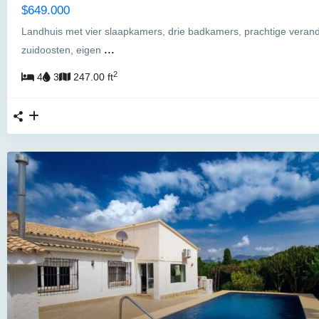
$649.000
Landhuis met vier slaapkamers, drie badkamers, prachtige veran
...
zuidoosten, eigen
2
4
3
247.00 ft