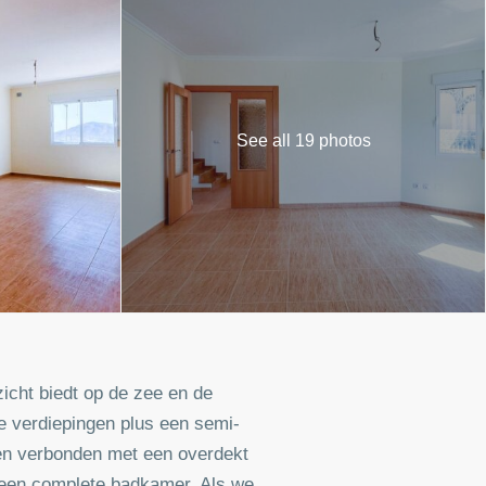
See all 19 photos
zicht biedt op de zee en de
e verdiepingen plus een semi-
ken verbonden met een overdekt
n een complete badkamer. Als we