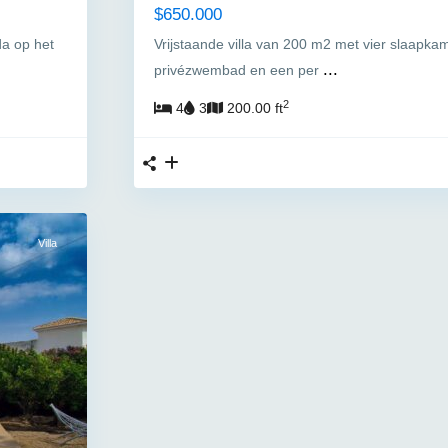
$650.000
da op het
Vrijstaande villa van 200 m2 met vier slaapka
...
privézwembad en een per
2
4
3
200.00 ft
Villa