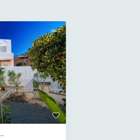
Villa
..