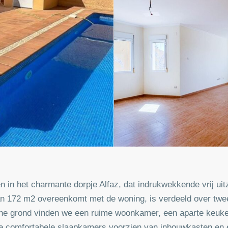
en in het charmante dorpje Alfaz, dat indrukwekkende vrij uit
an 172 m2 overeenkomt met de woning, is verdeeld over twe
begane grond vinden we een ruime woonkamer, een aparte keu
twee comfortabele slaapkamers voorzien van inbouwkasten e