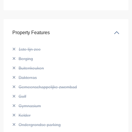
Property Features
1ste lijn zee
Berging
Buitenkeuken
Dakterras
Gemeenschappelijke zwembad
Golf
Gymnasium
Kelder
Ondergrondse parking