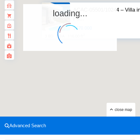
ACAC-05501/10244 – Villa i
loading...
Po...
$470.000
2
3 BD
2 BA
116.00 ft
·
·
close map
Advanced Search