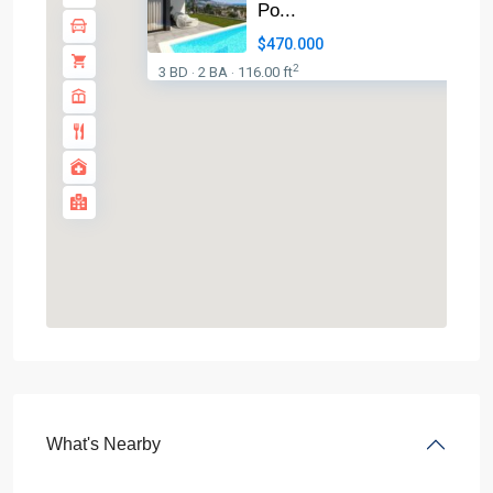
Po...
$470.000
2
3 BD
2 BA
116.00 ft
·
·
What's Nearby