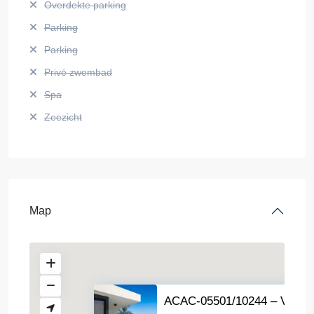
Overdekte parking
Parking
Parking
Privé zwembad
Spa
Zeezicht
Map
ACAC-05501/10244 – Villa i