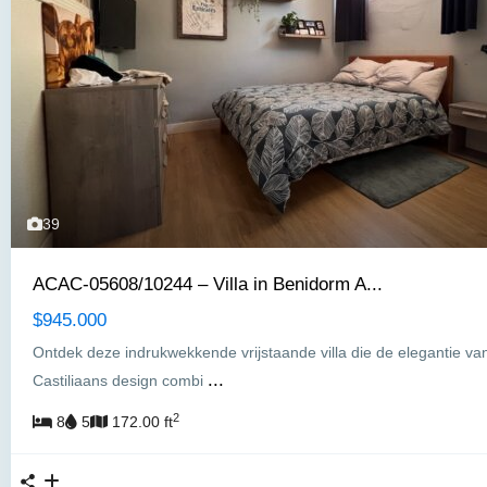
39
ACAC-05608/10244 – Villa in Benidorm A...
$945.000
Ontdek deze indrukwekkende vrijstaande villa die de elegantie va
...
Castiliaans design combi
2
8
5
172.00 ft