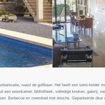
urbanisatie, naast de golfbaan. Het heeft een semi-kelder m
t een woonkamer, bibliotheek, volledige keuken, galerij, vi
rassen. Barbecue en zwembad met douche. Gepantserde deur e