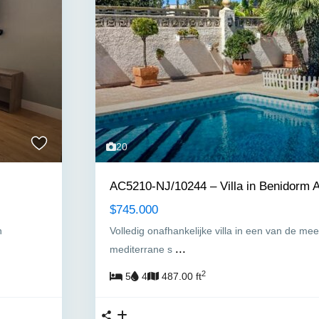
20
AC5210-NJ/10244 – Villa in Benidorm A
$745.000
n
Volledig onafhankelijke villa in een van de mee
...
mediterrane s
2
5
4
487.00 ft